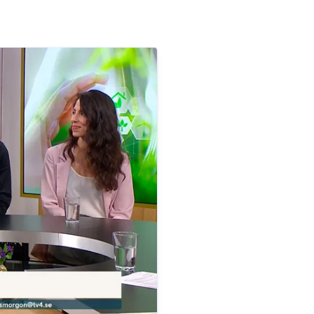
dukatus.se
073-334 87 50