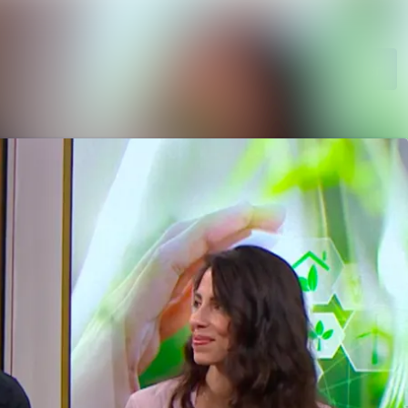
Sök i nyhetsrumm
Följ
Följer