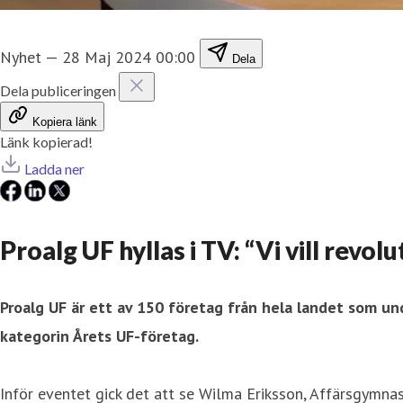
Nyhet
—
28 Maj 2024 00:00
Dela
Dela publiceringen
Kopiera länk
Länk kopierad!
Ladda ner
Proalg UF hyllas i TV: “Vi vill rev
Proalg UF är ett av 150 företag från hela landet som und
kategorin Årets UF-företag.
Inför eventet gick det att se Wilma Eriksson, Affärsgymna