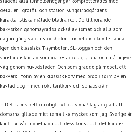
stadens alla tunnelbanegångar kompletterades med
detaljer i graffiti och station Kungsträdgårdens
karaktäristiska målade bladrankor. De tillhörande
bakverken genomsyrades också av temat och alla som
någon gång varit i Stockholms tunnelbana kunde känna
igen den klassiska T-symbolen, SL-loggan och den
spretande kartan som markerar röda, gröna och blå linjens
väg genom huvudstaden. Och som grädde på moset, ett
bakverk i form av en klassisk korv med bröd i form av en
kavlad deg – med rökt lantkorv och senapskräm.
– Det känns helt otroligt kul att vinna! Jag är glad att
domarna gillade mitt tema lika mycket som jag. Sverige är
känt för vår tunnelbana och dess konst och det kändes