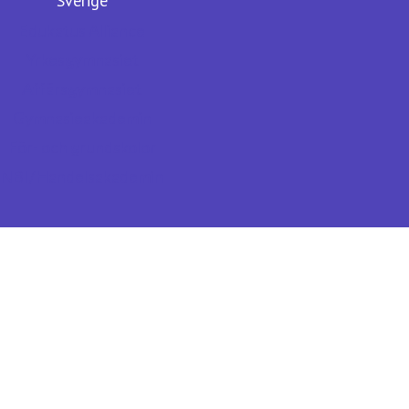
Sverige
Edukatus Alliance
Yrkesgymnasiet
Affärsgymnasiet
Gymnasieakademin
För- och grundskolor
NBI/Handelsakademin