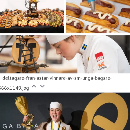
deltagare-fran-astar-vinnare-av-sm-unga-bagare-
366x1149.jpg