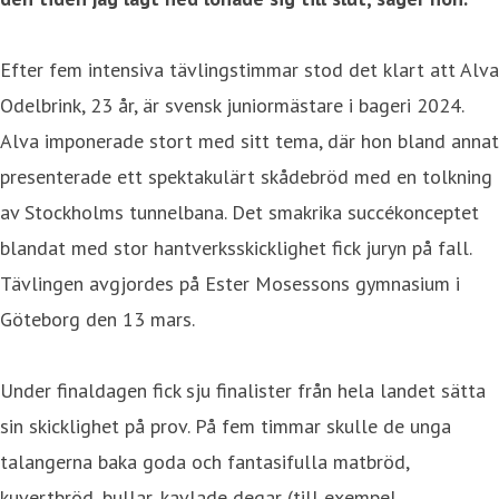
Efter fem intensiva tävlingstimmar stod det klart att Alva
Odelbrink, 23 år, är svensk juniormästare i bageri 2024.
Alva imponerade stort med sitt tema, där hon bland annat
presenterade ett spektakulärt skådebröd med en tolkning
av Stockholms tunnelbana. Det smakrika succékonceptet
blandat med stor hantverksskicklighet fick juryn på fall.
Tävlingen avgjordes på Ester Mosessons gymnasium i
Göteborg den 13 mars.
Under finaldagen fick sju finalister från hela landet sätta
sin skicklighet på prov. På fem timmar skulle de unga
talangerna baka goda och fantasifulla matbröd,
kuvertbröd, bullar, kavlade degar (till exempel