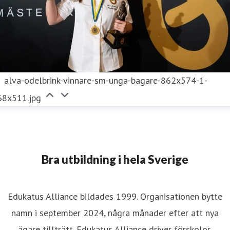
alva-odelbrink-vinnare-sm-unga-bagare-862x574-1-
68x511.jpg
Bra utbildning i hela Sverige
Edukatus Alliance bildades 1999. Organisationen bytte
namn i september 2024, några månader efter att nya
ägare tillträtt. Edukatus Alliance driver förskolor,