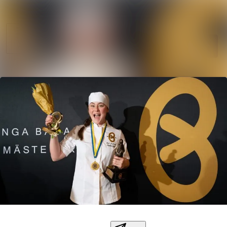
Sök i nyhetsr
Nyhetsarkiv
Mediearkiv
Följ
Följer
Kontakt