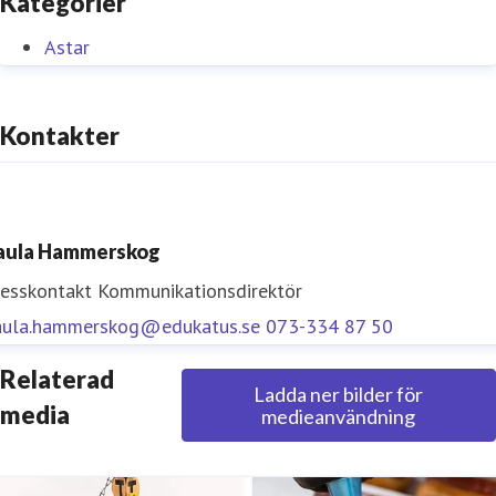
Kategorier
Astar
Kontakter
aula Hammerskog
resskontakt
Kommunikationsdirektör
aula.hammerskog@edukatus.se
073-334 87 50
Relaterad
Ladda ner bilder för
media
medieanvändning