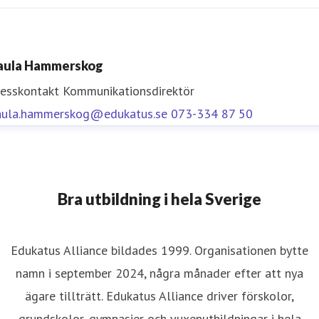
aula Hammerskog
resskontakt
Kommunikationsdirektör
aula.hammerskog@edukatus.se
073-334 87 50
Bra utbildning i hela Sverige
Edukatus Alliance bildades 1999. Organisationen bytte
namn i september 2024, några månader efter att nya
ägare tillträtt. Edukatus Alliance driver förskolor,
grundskolor, gymnasier och vuxenutbildningar i hela