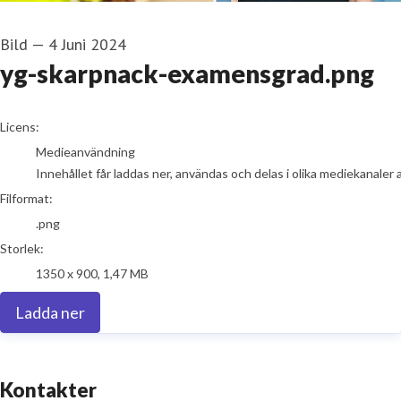
Bild
—
4 Juni 2024
yg-skarpnack-examensgrad.png
go to media item
Licens:
Medieanvändning
Innehållet får laddas ner, användas och delas i olika mediekanaler 
Filformat:
.png
Storlek:
1350 x 900, 1,47 MB
Ladda ner
Kontakter