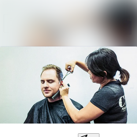
Sök i nyhetsr
Nyhetsarkiv
Mediearkiv
Följ
Följer
Kontakt