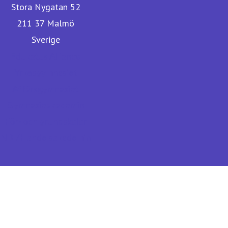
Stora Nygatan 52
211 37 Malmö
Sverige
Edukatus Alliance
Yrkesgymnasiet
Affärsgymnasiet
Gymnasieakademin
För- och grundskolor
NBI/Handelsakademin