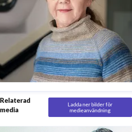
aula Hammerskog
Relaterad
Ladda ner bilder för
resskontakt
Kommunikationsdirektör
media
medieanvändning
aula.hammerskog@edukatus.se
073-334 87 50