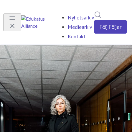
Sök i nyhetsr
Nyhetsarkiv
Mediearkiv
Följ
Följer
Kontakt