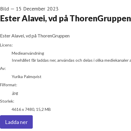
Bild
—
15 December 2023
Ester Alavei, vd på ThorenGruppen
Ester Alavei, vd på ThorenGruppen
Yurika Palmqvist
Licens:
Medieanvändning
Innehållet får laddas ner, användas och delas i olika mediekanaler 
Av:
Yurika Palmqvist
Filformat:
.jpg
Storlek:
4616 x 7480, 15,2 MB
Ladda ner