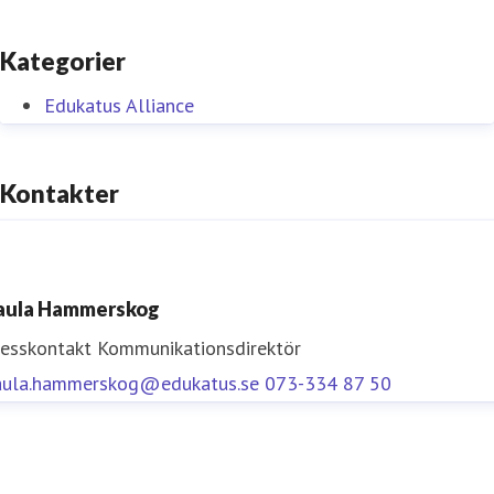
Kategorier
Edukatus Alliance
Kontakter
aula Hammerskog
resskontakt
Kommunikationsdirektör
aula.hammerskog@edukatus.se
073-334 87 50