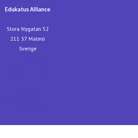
Edukatus Alliance
Stora Nygatan 52
211 37 Malmö
Sverige
Edukatus Alliance
Yrkesgymnasiet
Affärsgymnasiet
Gymnasieakademin
För- och grundskolor
NBI/Handelsakademin