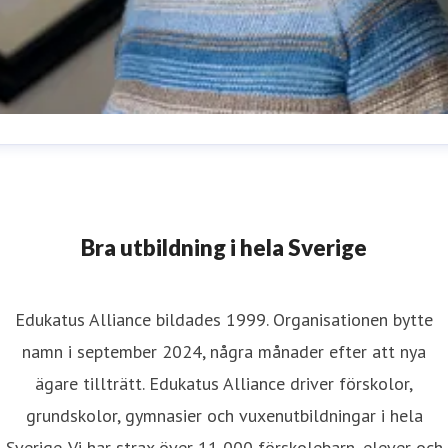
aula Hammerskog
resskontakt
Kommunikationsdirektör
aula.hammerskog@edukatus.se
073-334 87 50
Bra utbildning i hela Sverige
Edukatus Alliance bildades 1999. Organisationen bytte
namn i september 2024, några månader efter att nya
ägare tillträtt. Edukatus Alliance driver förskolor,
grundskolor, gymnasier och vuxenutbildningar i hela
Sverige. Vi har strax över 11 000 förskolebarn, elever och