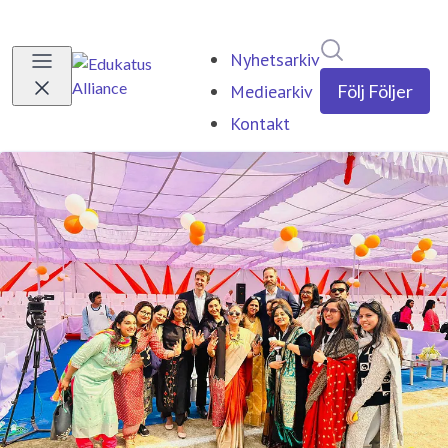
Sök i nyhetsr
Nyhetsarkiv
Mediearkiv
Följ
Följer
Kontakt