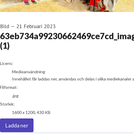
Bild
—
21 Februari 2023
63eb734a99230662469ce7cd_ima
(1)
go to media item
Licens:
Medieanvändning
Innehållet får laddas ner, användas och delas i olika mediekanaler 
Filformat:
.jpg
Storlek:
1600 x 1200, 430 KB
Ladda ner